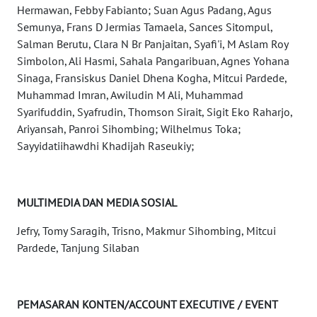
Hermawan, Febby Fabianto; Suan Agus Padang, Agus
WN
Semunya, Frans D Jermias Tamaela, Sances Sitompul,
SUMSEL
Salman Berutu, Clara N Br Panjaitan, Syafi'i, M Aslam Roy
Simbolon, Ali Hasmi, Sahala Pangaribuan, Agnes Yohana
Sinaga, Fransiskus Daniel Dhena Kogha, Mitcui Pardede,
WN
BENGKULU
Muhammad Imran, Awiludin M Ali, Muhammad
Syarifuddin, Syafrudin, Thomson Sirait, Sigit Eko Raharjo,
Ariyansah, Panroi Sihombing; Wilhelmus Toka;
WN
LAMPUNG
Sayyidatiihawdhi Khadijah Raseukiy;
WN
JATENG
MULTIMEDIA DAN MEDIA SOSIAL
Jefry, Tomy Saragih, Trisno, Makmur Sihombing, Mitcui
WN
Pardede, Tanjung Silaban
NUSANTARA
WN
JOGJA
PEMASARAN KONTEN/ACCOUNT EXECUTIVE / EVENT