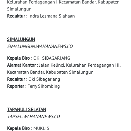
Kelurahan Perdagangan I Kecamatan Bandar, Kabupaten
Simalungun
WAHANA
Redaktur :
Indra Lesmana Siahaan
TANI
WAHANA
SIMALUNGUN
ADVOKAT
SIMALUNGUN.WAHANANEWS.CO
WAHANA
Kepala Biro :
OKI SIBAGARIANG
INFRASTRUKTUR
Alamat Kantor :
Jalan Kelinci, Kelurahan Perdagangan III,
Kecamatan Bandar, Kabupaten Simalungun
WAHANA
Redaktur :
Oki Sibagariang
KONSUMEN
Reporter :
Ferry Sihombing
WAHANA
LISTRIK
TAPANULI SELATAN
TAPSEL.WAHANANEWS.CO
WAHANA
TRAVEL
Kepala Biro :
MUKLIS