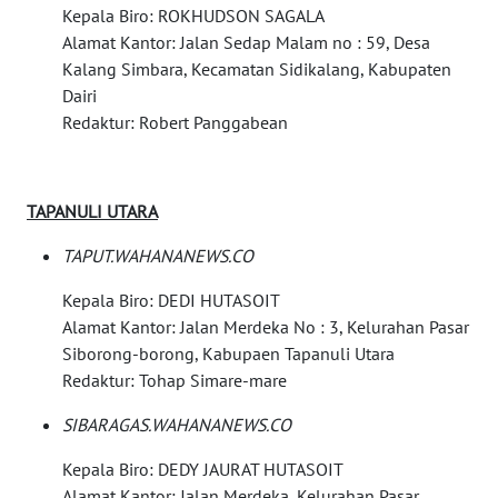
Kepala Biro: ROKHUDSON SAGALA
Alamat Kantor: Jalan Sedap Malam no : 59, Desa
WN
Kalang Simbara, Kecamatan Sidikalang, Kabupaten
SOLO
Dairi
Redaktur: Robert Panggabean
WN
BOROBUDUR
WN
TAPANULI UTARA
MADURA
TAPUT.WAHANANEWS.CO
WN
Kepala Biro: DEDI HUTASOIT
SURABAYA
Alamat Kantor: Jalan Merdeka No : 3, Kelurahan Pasar
Siborong-borong, Kabupaen Tapanuli Utara
WN
Redaktur: Tohap Simare-mare
NATUNA
SIBARAGAS.WAHANANEWS.CO
WN
Kepala Biro: DEDY JAURAT HUTASOIT
BINTAN
Alamat Kantor: Jalan Merdeka, Kelurahan Pasar