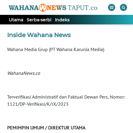
Utama
Serba-serbi
Indeks
WAHANA
Tutup
Inside Wahana News
TV
Wahana Media Grup (PT Wahana Karunia Media)
UTAMA
SERBA-
WahanaNews.co
SERBI
Informasi
Terverifikasi Administratif dan Faktual Dewan Pers, Nomor:
1121/DP-Verifikasi/K/IX/2023
INDEKS
BERITA
PEMIMPIN UMUM / DIREKTUR UTAMA
KONTAK