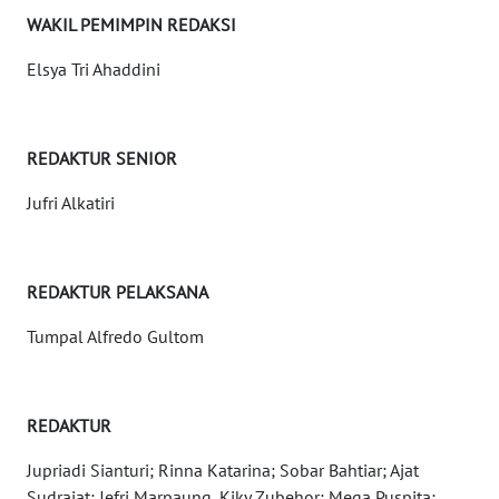
WAKIL PEMIMPIN REDAKSI
WN
KEPRI
Elsya Tri Ahaddini
WN
PAPUA
REDAKTUR SENIOR
WN
Jufri Alkatiri
PAPUA
BARAT
REDAKTUR PELAKSANA
WN
RIAU
Tumpal Alfredo Gultom
WN
SERAMBI
REDAKTUR
WN
Jupriadi Sianturi; Rinna Katarina; Sobar Bahtiar; Ajat
JAMBI
Sudrajat; Jefri Marpaung, Kiky Zubehor; Mega Puspita;