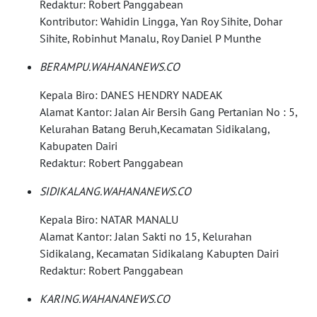
Redaktur: Robert Panggabean
WN
Kontributor: Wahidin Lingga, Yan Roy Sihite, Dohar
MAJALENGKA
Sihite, Robinhut Manalu, Roy Daniel P Munthe
BERAMPU.WAHANANEWS.CO
WN
SUBANG
Kepala Biro: DANES HENDRY NADEAK
Alamat Kantor: Jalan Air Bersih Gang Pertanian No : 5,
WN
Kelurahan Batang Beruh,Kecamatan Sidikalang,
SUKABUMI
Kabupaten Dairi
Redaktur: Robert Panggabean
WN
PURWAKARTA
SIDIKALANG.WAHANANEWS.CO
Kepala Biro: NATAR MANALU
WN
Alamat Kantor: Jalan Sakti no 15, Kelurahan
PRIANGAN
Sidikalang, Kecamatan Sidikalang Kabupten Dairi
TIMUR
Redaktur: Robert Panggabean
WN
KARING.WAHANANEWS.CO
SEMARANG