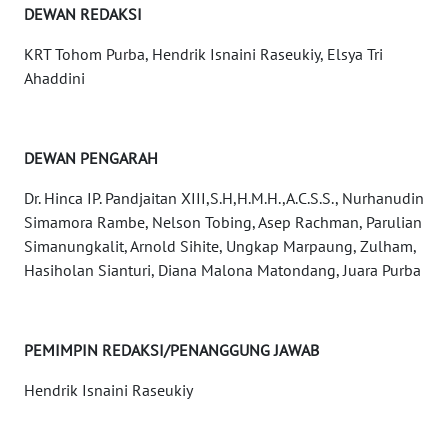
Wahana
DEWAN REDAKSI
News
Regional
KRT Tohom Purba, Hendrik Isnaini Raseukiy, Elsya Tri
Ahaddini
WN
SUMUT
DEWAN PENGARAH
WN
JAKARTA
Dr. Hinca IP. Pandjaitan XIII,S.H,H.M.H.,A.C.S.S., Nurhanudin
Simamora Rambe, Nelson Tobing, Asep Rachman, Parulian
Simanungkalit, Arnold Sihite, Ungkap Marpaung, Zulham,
WN
Hasiholan Sianturi, Diana Malona Matondang, Juara Purba
JABAR
WN
BANTEN
PEMIMPIN REDAKSI/PENANGGUNG JAWAB
Hendrik Isnaini Raseukiy
WN
NTT