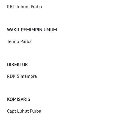
KAMI
KRT Tohom Purba
INFO
IKLAN
WAKIL PEMIMPIN UMUM
TENTANG
Tenno Purba
KAMI
PEDOMAN
DIREKTUR
MEDIA
SIBER
RDR Simamora
REDAKSI
KOMISARIS
KARIR
Capt Luhut Purba
DISCLAIMER