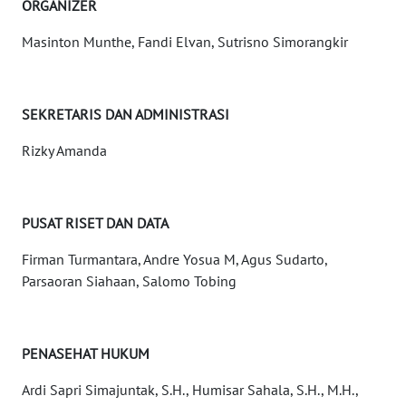
ORGANIZER
WN
Masinton Munthe, Fandi Elvan, Sutrisno Simorangkir
JATIM
WN
SEKRETARIS DAN ADMINISTRASI
BALI
Rizky Amanda
WN
KALBAR
PUSAT RISET DAN DATA
WN
KALTENG
Firman Turmantara, Andre Yosua M, Agus Sudarto,
Parsaoran Siahaan, Salomo Tobing
WN
KALTARA
PENASEHAT HUKUM
WN
KALSEL
Ardi Sapri Simajuntak, S.H., Humisar Sahala, S.H., M.H.,