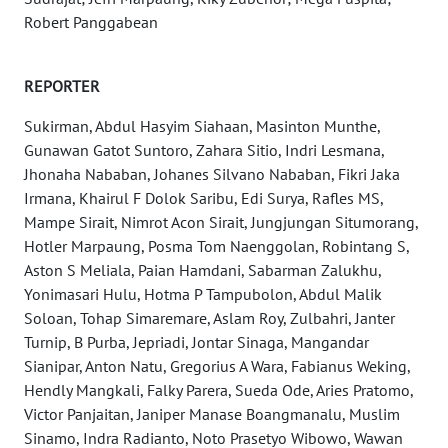
Robert Panggabean
WN
SULTRA
REPORTER
WN
Sukirman, Abdul Hasyim Siahaan, Masinton Munthe,
NTB
Gunawan Gatot Suntoro, Zahara Sitio, Indri Lesmana,
Jhonaha Nababan, Johanes Silvano Nababan, Fikri Jaka
WN
Irmana, Khairul F Dolok Saribu, Edi Surya, Rafles MS,
SULTENG
Mampe Sirait, Nimrot Acon Sirait, Jungjungan Situmorang,
Hotler Marpaung, Posma Tom Naenggolan, Robintang S,
WN
Aston S Meliala, Paian Hamdani, Sabarman Zalukhu,
SULBAR
Yonimasari Hulu, Hotma P Tampubolon, Abdul Malik
Soloan, Tohap Simaremare, Aslam Roy, Zulbahri, Janter
WN
Turnip, B Purba, Jepriadi, Jontar Sinaga, Mangandar
BABEL
Sianipar, Anton Natu, Gregorius A Wara, Fabianus Weking,
Hendly Mangkali, Falky Parera, Sueda Ode, Aries Pratomo,
WN
Victor Panjaitan, Janiper Manase Boangmanalu, Muslim
SUMBAR
Sinamo, Indra Radianto, Noto Prasetyo Wibowo, Wawan