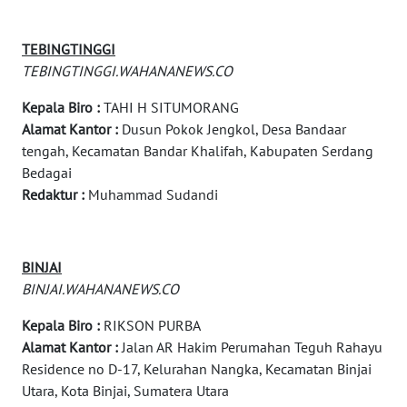
WN
TEBINGTINGGI
TAPANULI
TEBINGTINGGI.WAHANANEWS.CO
UTARA
Kepala Biro :
TAHI H SITUMORANG
WN
Alamat Kantor :
Dusun Pokok Jengkol, Desa Bandaar
SAMOSIR
tengah, Kecamatan Bandar Khalifah, Kabupaten Serdang
Bedagai
WN
Redaktur :
Muhammad Sudandi
PADANG
LAWAS
BINJAI
WN
BINJAI.WAHANANEWS.CO
SUMEDANG
Kepala Biro :
RIKSON PURBA
WN
Alamat Kantor :
Jalan AR Hakim Perumahan Teguh Rahayu
CIANJUR
Residence no D-17, Kelurahan Nangka, Kecamatan Binjai
Utara, Kota Binjai, Sumatera Utara