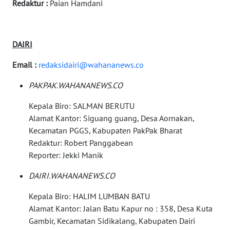
Redaktur :
Paian Hamdani
WN
KEPULAUAN
SERIBU
DAIRI
WN
TANGERANG
Email :
redaksidairi@wahananews.co
PAKPAK.WAHANANEWS.CO
WN
BINJAI
Kepala Biro: SALMAN BERUTU
Alamat Kantor: Siguang guang, Desa Aornakan,
WN
Kecamatan PGGS, Kabupaten PakPak Bharat
CIREBON
Redaktur: Robert Panggabean
Reporter: Jekki Manik
WN
DAIRI.WAHANANEWS.CO
INDRAMAYU
Kepala Biro: HALIM LUMBAN BATU
WN
Alamat Kantor: Jalan Batu Kapur no : 358, Desa Kuta
KUNINGAN
Gambir, Kecamatan Sidikalang, Kabupaten Dairi