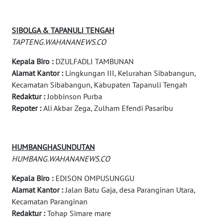
Wahana
SIBOLGA & TAPANULI TENGAH
Network
TAPTENG.WAHANANEWS.CO
KONSUMEN
Kepala Biro :
DZULFADLI TAMBUNAN
LISTRIK
Alamat Kantor :
Lingkungan III, Kelurahan Sibabangun,
Kecamatan Sibabangun, Kabupaten Tapanuli Tengah
MASYARAKAT
Redaktur :
Jobbinson Purba
KELISTRIKAN
Repoter :
Ali Akbar Zega, Zulham Efendi Pasaribu
WALINKI
ID
HUMBANGHASUNDUTAN
HUMBANG.WAHANANEWS.CO
MAWAKA
ID
Kepala Biro :
EDISON OMPUSUNGGU
Alamat Kantor :
Jalan Batu Gaja, desa Paranginan Utara,
Kecamatan Paranginan
MARTABAT
NET
Redaktur :
Tohap Simare mare