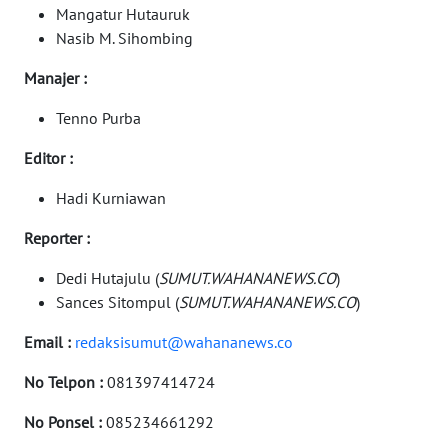
TANJUNG
Mangatur Hutauruk
LESUNG
Nasib M. Sihombing
Manajer :
WN
KARO
Tenno Purba
WN
Editor :
SIMALUNGUN
Hadi Kurniawan
WN
Reporter :
LABUHANBATU
Dedi Hutajulu (
SUMUT.WAHANANEWS.CO
)
Sances Sitompul (
SUMUT.WAHANANEWS.CO
)
WN
TAPANULI
Email :
redaksisumut@wahananews.co
TENGAH
No Telpon :
081397414724
WN DELI
SERDANG
No Ponsel :
085234661292