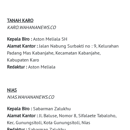
PLN
WATCH
TANAH KARO
KARO.WAHANANEWS.CO
MKLI
Kepala Biro :
Aston Meliala SH
Alamat Kantor :
Jalan Nabung Surbakti no : 9, Kelurahan
LPKKI
Padang Mas Kabanjahe, Kecamatan Kabanjahe,
Kabupaten Karo
LKKI
Redaktur :
Aston Meliala
KOPEKLIN
NIAS
PORTAL
NIAS.WAHANANEWS.CO
KONSUMEN
Kepala Biro :
Sabarman Zalukhu
Alamat Kantor :
Jl. Baluse, Nomor 8, Sifalaete Tabaloho,
FORWAMKI
Kec. Gunungsitoli, Kota Gunungsitoli, Nias
Redaktur :
Sabarman Zalukhu