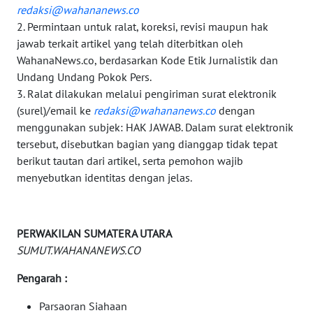
redaksi@wahananews.co
WN
2. Permintaan untuk ralat, koreksi, revisi maupun hak
DAIRI
jawab terkait artikel yang telah diterbitkan oleh
WahanaNews.co, berdasarkan Kode Etik Jurnalistik dan
WN
Undang Undang Pokok Pers.
DANAU
3. Ralat dilakukan melalui pengiriman surat elektronik
TOBA
(surel)/email ke
redaksi@wahananews.co
dengan
menggunakan subjek: HAK JAWAB. Dalam surat elektronik
WN
tersebut, disebutkan bagian yang dianggap tidak tepat
NIAS
berikut tautan dari artikel, serta pemohon wajib
menyebutkan identitas dengan jelas.
WN
LANGKAT
PERWAKILAN SUMATERA UTARA
WN
SUMUT.WAHANANEWS.CO
TAPANULI
SELATAN
Pengarah :
WN
Parsaoran Siahaan