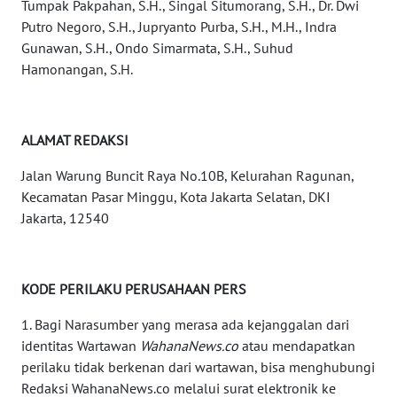
Tumpak Pakpahan, S.H., Singal Situmorang, S.H., Dr. Dwi
WN
Putro Negoro, S.H., Jupryanto Purba, S.H., M.H., Indra
KALTIM
Gunawan, S.H., Ondo Simarmata, S.H., Suhud
Hamonangan, S.H.
WN
SULSEL
ALAMAT REDAKSI
WN
GORONTALO
Jalan Warung Buncit Raya No.10B, Kelurahan Ragunan,
Kecamatan Pasar Minggu, Kota Jakarta Selatan, DKI
Jakarta, 12540
WN
SULUT
WN
KODE PERILAKU PERUSAHAAN PERS
MALUKU
1. Bagi Narasumber yang merasa ada kejanggalan dari
identitas Wartawan
WahanaNews.co
atau mendapatkan
WN
perilaku tidak berkenan dari wartawan, bisa menghubungi
MALUT
Redaksi WahanaNews.co melalui surat elektronik ke