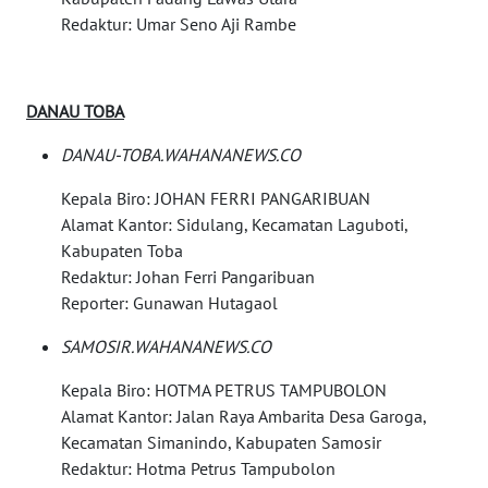
Redaktur: Umar Seno Aji Rambe
WAHANA
SELEB
DANAU TOBA
WAHANA
PERSONA
DANAU-TOBA.WAHANANEWS.CO
WAHANA
Kepala Biro: JOHAN FERRI PANGARIBUAN
OTOMOTIF
Alamat Kantor: Sidulang, Kecamatan Laguboti,
Kabupaten Toba
Redaktur: Johan Ferri Pangaribuan
WAHANA
HEALTH
Reporter: Gunawan Hutagaol
SAMOSIR.WAHANANEWS.CO
WAHANA
DESA
Kepala Biro: HOTMA PETRUS TAMPUBOLON
WISATA
Alamat Kantor: Jalan Raya Ambarita Desa Garoga,
Kecamatan Simanindo, Kabupaten Samosir
LAPAK
Redaktur: Hotma Petrus Tampubolon
WAHANA