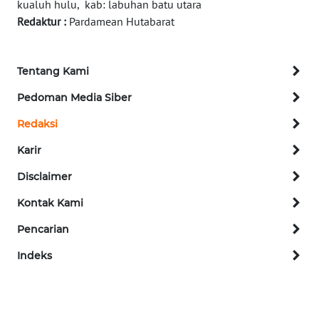
NEWS
kualuh hulu, kab: labuhan batu utara
Redaktur :
Pardamean Hutabarat
METRO
MEDAN
NEWS
Tentang Kami
Pedoman Media Siber
METRO
JAKARTA
Redaksi
NEWS
Karir
KRT
Disclaimer
NEWS
Kontak Kami
KARING
Pencarian
NEWS
Indeks
JURNAL
MARITIM