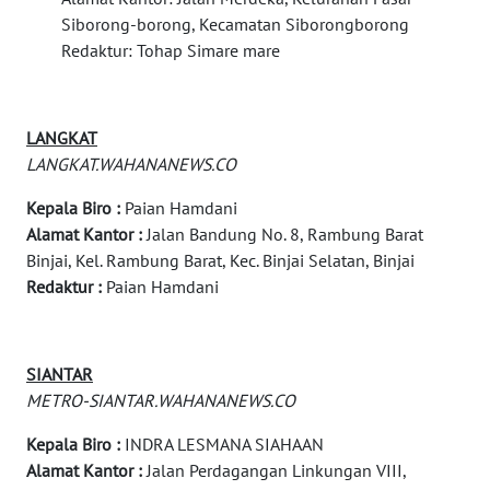
Siborong-borong, Kecamatan Siborongborong
WN
Redaktur: Tohap Simare mare
MANDALIKA
WN
LANGKAT
LIKUPANG
LANGKAT.WAHANANEWS.CO
WN
Kepala Biro :
Paian Hamdani
LABUANBAJO
Alamat Kantor :
Jalan Bandung No. 8, Rambung Barat
Binjai, Kel. Rambung Barat, Kec. Binjai Selatan, Binjai
WN
Redaktur :
Paian Hamdani
BORNEO
Wahana
SIANTAR
Media
METRO-SIANTAR.WAHANANEWS.CO
Group
Kepala Biro :
INDRA LESMANA SIAHAAN
WAHANA
Alamat Kantor :
Jalan Perdagangan Linkungan VIII,
NEWS