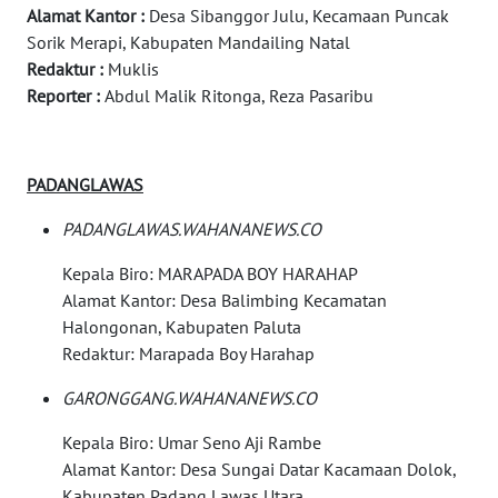
Alamat Kantor :
Desa Sibanggor Julu, Kecamaan Puncak
WAHANA
Sorik Merapi, Kabupaten Mandailing Natal
TV
Redaktur :
Muklis
Reporter :
Abdul Malik Ritonga, Reza Pasaribu
WAHANANEWS
ID
PADANGLAWAS
WAHANANEWS
CO ID
PADANGLAWAS.WAHANANEWS.CO
Kepala Biro: MARAPADA BOY HARAHAP
WAHANANEWS
Alamat Kantor: Desa Balimbing Kecamatan
NET
Halongonan, Kabupaten Paluta
Redaktur: Marapada Boy Harahap
WAHANA
SPORT
GARONGGANG.WAHANANEWS.CO
Kepala Biro: Umar Seno Aji Rambe
WAHANA
Alamat Kantor: Desa Sungai Datar Kacamaan Dolok,
UMKM
Kabupaten Padang Lawas Utara