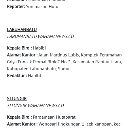
ALPERKLINAS
Reporter:
Yonimasari Hulu
FORJASIDA
LABUHANBATU
TAMBANG
LABUHANBATU.WAHANANEWS.CO
NEWS
Kepala Biro :
Habibi
SITUNGIR
Alamat Kantor :
Jalan Martinus Lubis, Komplek Perumahan
NEWS
Griya Puncak Permai Blok C No 3, Kecamatan Rantau Utara,
Kabupaten Labuhanbatu, Sumut
SIDIKALANG
Redaktur :
Habibi
NEWS
SIBARAGAS
SITUNGIR
NEWS
SITUNGIR.WAHANANEWS.CO
Kepala Biro :
Pardamean Hutabarat
METRO
SIANTAR
Alamat Kantor :
Wonosari lingkungan 1, aek kanopan, kec: