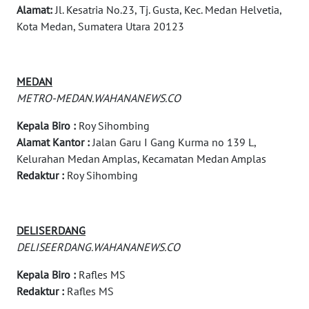
Alamat:
Jl. Kesatria No.23, Tj. Gusta, Kec. Medan Helvetia,
WN
Kota Medan, Sumatera Utara 20123
TEBING
TINGGI
MEDAN
WN
METRO-MEDAN.WAHANANEWS.CO
PAKPAK
Kepala Biro :
Roy Sihombing
WN
Alamat Kantor :
Jalan Garu I Gang Kurma no 139 L,
KARAWANG
Kelurahan Medan Amplas, Kecamatan Medan Amplas
Redaktur :
Roy Sihombing
WN
BEKASI
DELISERDANG
WN
DELISEERDANG.WAHANANEWS.CO
BOGOR
Kepala Biro :
Rafles MS
WN
Redaktur :
Rafles MS
DEPOK