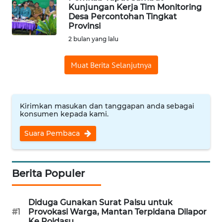
Wahana
Kunjungan Kerja Tim Monitoring
News
Desa Percontohan Tingkat
Regional
Provinsi
2 bulan yang lalu
WN
SUMUT
Muat Berita Selanjutnya
WN
JAKARTA
Kirimkan masukan dan tanggapan anda sebagai
konsumen kepada kami.
WN
JABAR
Suara Pembaca
WN
BANTEN
Berita Populer
WN
NTT
Diduga Gunakan Surat Palsu untuk
#1
Provokasi Warga, Mantan Terpidana Dilapor
Ke Poldasu