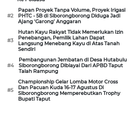
WN
Papan Proyek Tanpa Volume, Proyek Irigasi
KEPRI
#2
PHTC - 5B di Siborongborong Diduga Jadi
Ajang ‘Garong’ Anggaran
WN
Hutan Kayu Rakyat Tidak Memerlukan Izin
PAPUA
Penebangan, Pemilik Lahan Dapat
#3
Langsung Menebang Kayu di Atas Tanah
WN
Sendiri
PAPUA
Pembangunan Jembatan di Desa Hutabulu
BARAT
#4
Siborongborong Dibiayai Dari APBD Taput
Talah Rampung
WN
Championship Gelar Lomba Motor Cross
RIAU
Dan Pacuan Kuda 16-17 Agustus Di
#5
Siborongborong Memperebutkan Trophy
Bupati Taput
WN
SERAMBI
WN
JAMBI