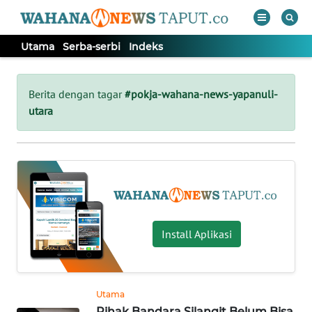
Utama
Serba-serbi
Indeks
WAHANA
Tutup
TV
Berita dengan tagar
#pokja-wahana-news-yapanuli-
utara
UTAMA
SERBA-
SERBI
Informasi
Install Aplikasi
INDEKS
BERITA
KONTAK
Utama
KAMI
Pihak Bandara Silangit Belum Bisa