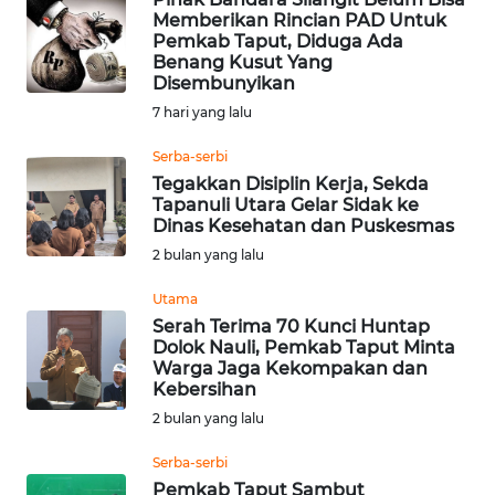
Memberikan Rincian PAD Untuk
Pemkab Taput, Diduga Ada
INFO
Benang Kusut Yang
IKLAN
Disembunyikan
7 hari yang lalu
TENTANG
KAMI
Serba-serbi
Tegakkan Disiplin Kerja, Sekda
Tapanuli Utara Gelar Sidak ke
PEDOMAN
Dinas Kesehatan dan Puskesmas
MEDIA
2 bulan yang lalu
SIBER
Utama
REDAKSI
Serah Terima 70 Kunci Huntap
Dolok Nauli, Pemkab Taput Minta
Warga Jaga Kekompakan dan
KARIR
Kebersihan
2 bulan yang lalu
DISCLAIMER
Serba-serbi
Pemkab Taput Sambut