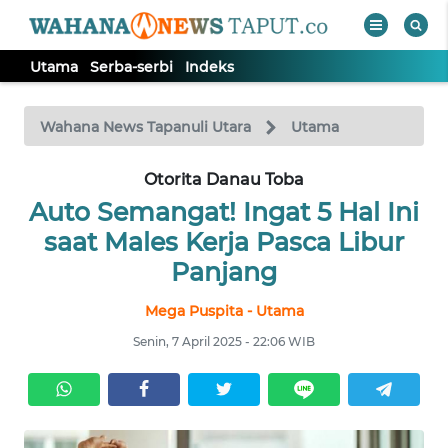
Utama
Serba-serbi
Indeks
WAHANA
Tutup
TV
Wahana News Tapanuli Utara
Utama
Otorita Danau Toba
UTAMA
Auto Semangat! Ingat 5 Hal Ini
SERBA-
saat Males Kerja Pasca Libur
SERBI
Panjang
Mega Puspita - Utama
Informasi
Senin, 7 April 2025 - 22:06 WIB
INDEKS
BERITA
KONTAK