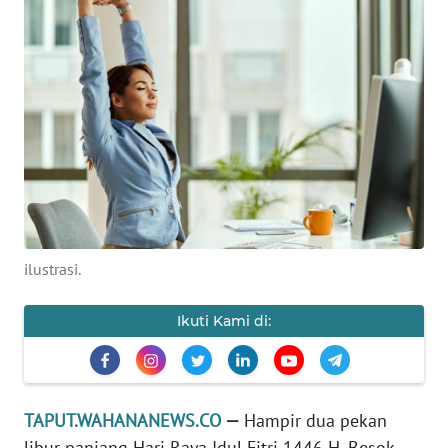
KAMI
INFO
IKLAN
TENTANG
KAMI
PEDOMAN
MEDIA
SIBER
ilustrasi.
REDAKSI
Ikuti Kami di:
KARIR
DISCLAIMER
TAPUT.WAHANANEWS.CO
—
Hampir dua pekan
libur panjang Hari Raya Idul Fitri 1446 H. Besok,