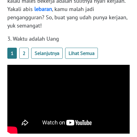
kalau males bekerja adalah sulitnya nyari kerjaan.
Yakali abis
lebaran
, kamu malah jadi
WN
pengangguran? So, buat yang udah punya kerjaan,
SUMSEL
yuk semangat!
WN
3. Waktu adalah Uang
BENGKULU
1
2
Selanjutnya
Lihat Semua
WN
LAMPUNG
WN
JATENG
WN
NUSANTARA
WN
JOGJA