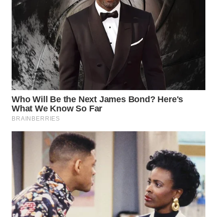
WN
SOLO
WN
BOROBUDUR
WN
MADURA
WN
SURABAYA
WN
NATUNA
WN
BINTAN