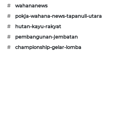
BERAMPU
#
wahananews
NEWS
#
pokja-wahana-news-tapanuli-utara
ANUGERAH
#
hutan-kayu-rakyat
NEWS
#
pembangunan-jembatan
#
championship-gelar-lomba
AKHLAK
ID
PERAPKI
NEWS
SONYA
ASA
NEWS