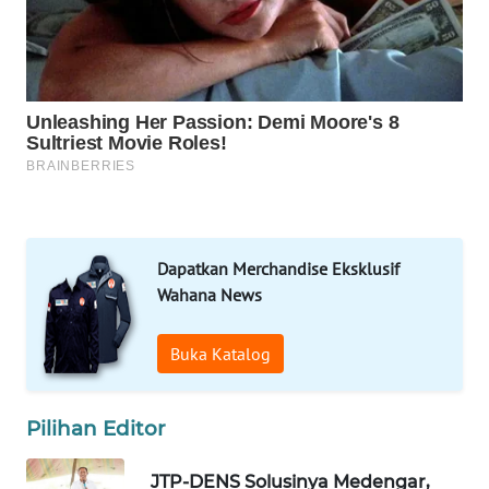
Wahana
Network
KONSUMEN
LISTRIK
MASYARAKAT
KELISTRIKAN
Dapatkan Merchandise Eksklusif
WALINKI
Wahana News
ID
Buka Katalog
MAWAKA
ID
Pilihan Editor
MARTABAT
NET
JTP-DENS Solusinya Medengar,