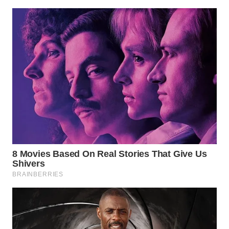
WN
MAJALENGKA
WN
SUBANG
WN
SUKABUMI
WN
PURWAKARTA
WN
PRIANGAN
TIMUR
WN
SEMARANG