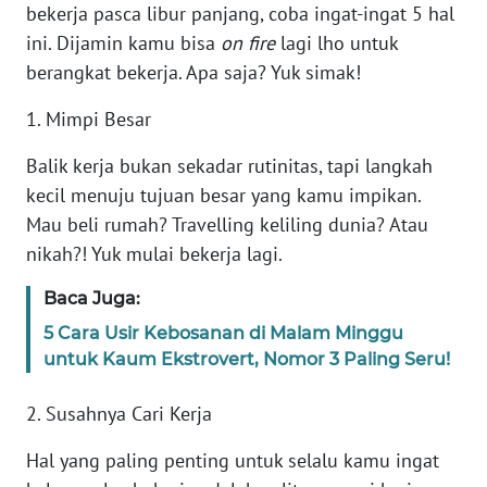
bekerja pasca libur panjang, coba ingat-ingat 5 hal
ini. Dijamin kamu bisa
on fire
lagi lho untuk
WN
SULTRA
berangkat bekerja. Apa saja? Yuk simak!
1. Mimpi Besar
WN
NTB
Balik kerja bukan sekadar rutinitas, tapi langkah
kecil menuju tujuan besar yang kamu impikan.
WN
Mau beli rumah? Travelling keliling dunia? Atau
SULTENG
nikah?! Yuk mulai bekerja lagi.
WN
Baca Juga:
SULBAR
5 Cara Usir Kebosanan di Malam Minggu
untuk Kaum Ekstrovert, Nomor 3 Paling Seru!
WN
BABEL
2. Susahnya Cari Kerja
WN
Hal yang paling penting untuk selalu kamu ingat
SUMBAR