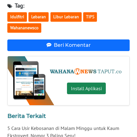
Tag:
WN
JATIM
Idulfitri
Lebaran
Libur Lebaran
TIPS
Wahananewsco
WN
BALI
Beri Komentar
WN
KALBAR
WN
KALTENG
Install Aplikasi
WN
KALTARA
Berita Terkait
WN
5 Cara Usir Kebosanan di Malam Minggu untuk Kaum
KALSEL
Ekstrovert, Nomor 3 Paling Seru!