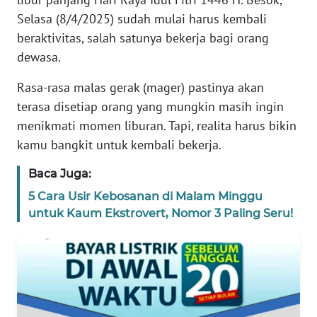
Wahana
Selasa (8/4/2025) sudah mulai harus kembali
News
Regional
beraktivitas, salah satunya bekerja bagi orang
dewasa.
WN
Rasa-rasa malas gerak (mager) pastinya akan
SUMUT
terasa disetiap orang yang mungkin masih ingin
WN
menikmati momen liburan. Tapi, realita harus bikin
JAKARTA
kamu bangkit untuk kembali bekerja.
Baca Juga:
WN
JABAR
5 Cara Usir Kebosanan di Malam Minggu
untuk Kaum Ekstrovert, Nomor 3 Paling Seru!
WN
BANTEN
WN
NTT