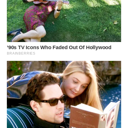
WN
TAPANULI
UTARA
WN
SAMOSIR
WN
PADANG
LAWAS
WN
SUMEDANG
WN
CIANJUR