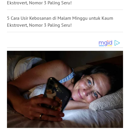
Ekstrovert, Nomor 3 Paling Seru!
WN
DAIRI
5 Cara Usir Kebosanan di Malam Minggu untuk Kaum
Ekstrovert, Nomor 3 Paling Seru!
WN
DANAU
TOBA
WN
NIAS
WN
LANGKAT
WN
TAPANULI
SELATAN
WN