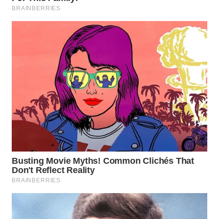
WAHANA
TV
WAHANANEWS
ID
WAHANANEWS
CO ID
WAHANANEWS
NET
WAHANA
SPORT
WAHANA
UMKM