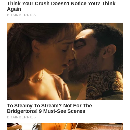
TANJUNG
LESUNG
WN
KARO
WN
SIMALUNGUN
WN
LABUHANBATU
WN
TAPANULI
TENGAH
WN DELI
SERDANG