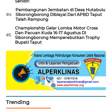
Sendiri
HUMBANG
Pembangunan Jembatan di Desa Hutabulu
NEWS
#4
Siborongborong Dibiayai Dari APBD Taput
Talah Rampung
GARONGGANG
Championship Gelar Lomba Motor Cross
NEWS
Dan Pacuan Kuda 16-17 Agustus Di
#5
Siborongborong Memperebutkan Trophy
FISUELRI
Bupati Taput
ID
ENERGI
NEWS
CILEUNGSI
NEWS
BERKAT
Trending
NEWS