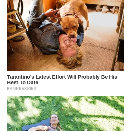
WN
TEBING
TINGGI
WN
PAKPAK
WN
KARAWANG
WN
BEKASI
WN
BOGOR
WN
DEPOK