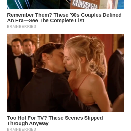
WN
KEPULAUAN
SERIBU
WN
TANGERANG
WN
BINJAI
WN
CIREBON
WN
INDRAMAYU
WN
KUNINGAN