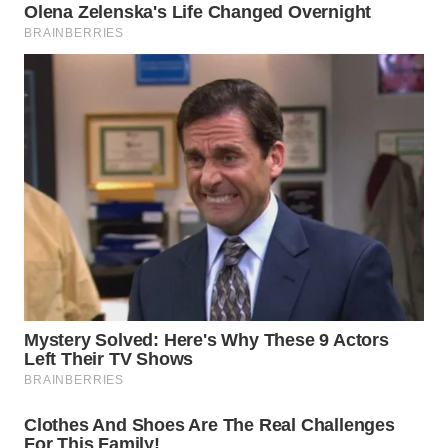
WAHANA
TANI
WAHANA
ADVOKAT
WAHANA
INFRASTRUKTUR
WAHANA
KONSUMEN
WAHANA
LISTRIK
WAHANA
TRAVEL