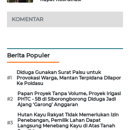
NEWS
METRO
KOMENTAR
MEDAN
NEWS
METRO
JAKARTA
Berita Populer
NEWS
KRT
Diduga Gunakan Surat Palsu untuk
NEWS
#1
Provokasi Warga, Mantan Terpidana Dilapor
Ke Poldasu
KARING
Papan Proyek Tanpa Volume, Proyek Irigasi
NEWS
#2
PHTC - 5B di Siborongborong Diduga Jadi
Ajang ‘Garong’ Anggaran
JURNAL
Hutan Kayu Rakyat Tidak Memerlukan Izin
MARITIM
Penebangan, Pemilik Lahan Dapat
#3
Langsung Menebang Kayu di Atas Tanah