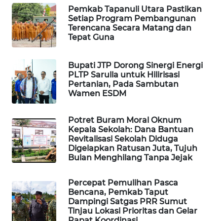
ALPERKLINAS
Pemkab Tapanuli Utara Pastikan
Setiap Program Pembangunan
Terencana Secara Matang dan
FORJASIDA
Tepat Guna
TAMBANG
Bupati JTP Dorong Sinergi Energi
NEWS
PLTP Sarulla untuk Hilirisasi
Pertanian, Pada Sambutan
SITUNGIR
Wamen ESDM
NEWS
Potret Buram Moral Oknum
SIDIKALANG
Kepala Sekolah: Dana Bantuan
NEWS
Revitalisasi Sekolah Diduga
Digelapkan Ratusan Juta, Tujuh
Bulan Menghilang Tanpa Jejak
SIBARAGAS
NEWS
Percepat Pemulihan Pasca
Bencana, Pemkab Taput
METRO
Dampingi Satgas PRR Sumut
Tinjau Lokasi Prioritas dan Gelar
SIANTAR
Rapat Koordinasi ‎