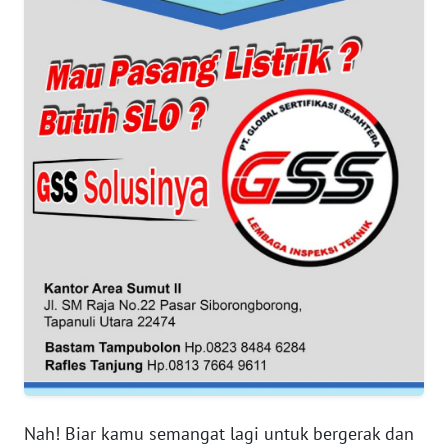
WN
KEPRI
WN
PAPUA
WN
PAPUA
BARAT
WN
RIAU
WN
SERAMBI
WN
Nah! Biar kamu semangat lagi untuk bergerak dan
JAMBI