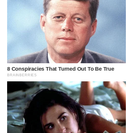
WAHANA
SELEB
WAHANA
PERSONA
WAHANA
OTOMOTIF
WAHANA
HEALTH
WAHANA
DESA
WISATA
LAPAK
WAHANA