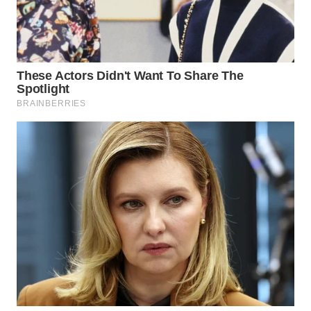
WN
MANDALIKA
WN
LIKUPANG
WN
LABUANBAJO
WN
BORNEO
Wahana
Media
Group
WAHANA
NEWS