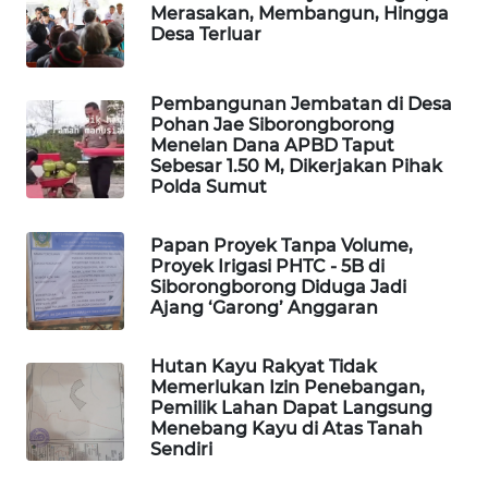
Merasakan, Membangun, Hingga
Desa Terluar
PLN
WATCH
Pembangunan Jembatan di Desa
Pohan Jae Siborongborong
MKLI
Menelan Dana APBD Taput
Sebesar 1.50 M, Dikerjakan Pihak
LPKKI
Polda Sumut
LKKI
Papan Proyek Tanpa Volume,
Proyek Irigasi PHTC - 5B di
Siborongborong Diduga Jadi
KOPEKLIN
Ajang ‘Garong’ Anggaran
PORTAL
Hutan Kayu Rakyat Tidak
KONSUMEN
Memerlukan Izin Penebangan,
Pemilik Lahan Dapat Langsung
Menebang Kayu di Atas Tanah
FORWAMKI
Sendiri