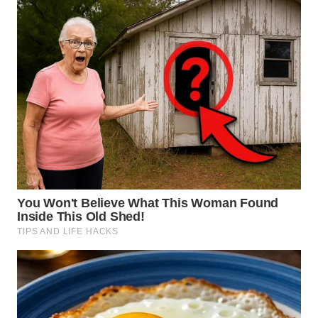
TANJUNG
LESUNG
WN
KARO
WN
SIMALUNGUN
WN
LABUHANBATU
WN
TAPANULI
TENGAH
WN DELI
SERDANG