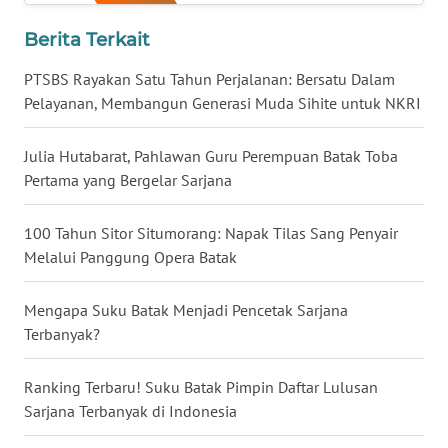
WN
Berita Terkait
KALTIM
PTSBS Rayakan Satu Tahun Perjalanan: Bersatu Dalam
WN
Pelayanan, Membangun Generasi Muda Sihite untuk NKRI
SULSEL
Julia Hutabarat, Pahlawan Guru Perempuan Batak Toba
WN
Pertama yang Bergelar Sarjana
GORONTALO
100 Tahun Sitor Situmorang: Napak Tilas Sang Penyair
WN
Melalui Panggung Opera Batak
SULUT
Mengapa Suku Batak Menjadi Pencetak Sarjana
WN
Terbanyak?
MALUKU
Ranking Terbaru! Suku Batak Pimpin Daftar Lulusan
WN
Sarjana Terbanyak di Indonesia
MALUT