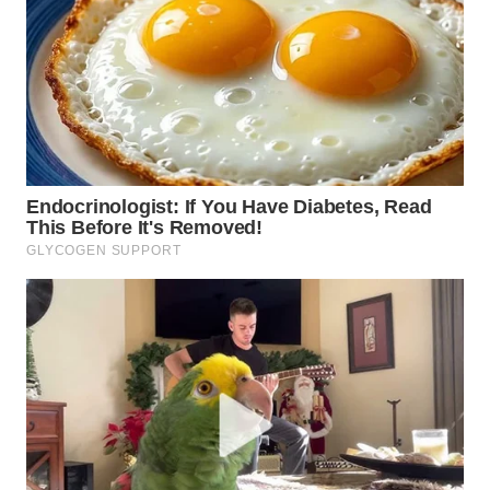
WN
TEBING
TINGGI
WN
PAKPAK
WN
KARAWANG
WN
BEKASI
WN
BOGOR
WN
DEPOK