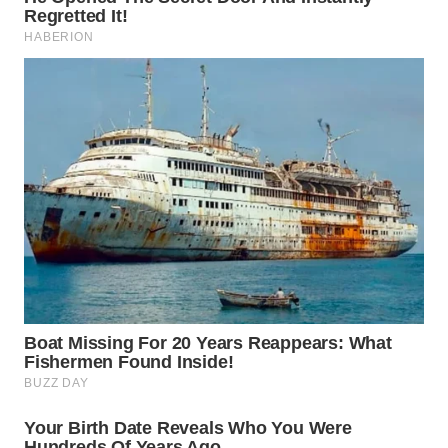
WN
KEPULAUAN
SERIBU
WN
TANGERANG
WN
BINJAI
WN
CIREBON
WN
INDRAMAYU
WN
KUNINGAN