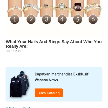
WAHANA
SELEB
WAHANA
PERSONA
WAHANA
OTOMOTIF
WAHANA
HEALTH
Dapatkan Merchandise Eksklusif
WAHANA
Wahana News
DESA
WISATA
Buka Katalog
LAPAK
WAHANA