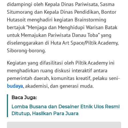
Wahana
didampingi oleh Kepala Dinas Pariwisata, Sasma
News
Situmorang dan Kepala Dinas Pendidikan, Bontor
Regional
Hutasoit menghadiri kegiatan Brainstorming
bertajuk “Menjaga dan Menghidupi Warisan Batak
WN
untuk Memajukan Pariwisata Danau Toba” yang
SUMUT
diselenggarakan di Huta Art Space/Piltik Academy,
Siborong-borong.
WN
JAKARTA
Kegiatan yang difasilitasi oleh Piltik Academy ini
menghadirkan ruang diskusi interaktif antara
WN
JABAR
pemerintah daerah, komunitas kreatif, pelaku seni-
budaya
, akademisi, dan generasi muda.
WN
Baca Juga:
BANTEN
Lomba Busana dan Desainer Etnik Ulos Resmi
WN
Ditutup, Hasilkan Para Juara
NTT