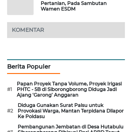
ALPERKLINAS
Pertanian, Pada Sambutan
Wamen ESDM
FORJASIDA
KOMENTAR
TAMBANG
NEWS
SITUNGIR
NEWS
Berita Populer
SIDIKALANG
NEWS
Papan Proyek Tanpa Volume, Proyek Irigasi
#1
PHTC - 5B di Siborongborong Diduga Jadi
Ajang ‘Garong’ Anggaran
SIBARAGAS
NEWS
Diduga Gunakan Surat Palsu untuk
#2
Provokasi Warga, Mantan Terpidana Dilapor
Ke Poldasu
METRO
SIANTAR
Pembangunan Jembatan di Desa Hutabulu