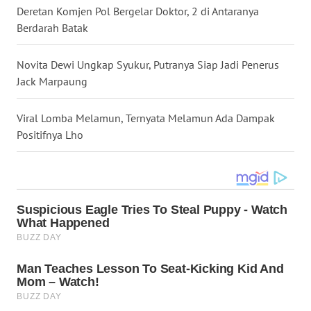
Deretan Komjen Pol Bergelar Doktor, 2 di Antaranya
WN
Berdarah Batak
DAIRI
Novita Dewi Ungkap Syukur, Putranya Siap Jadi Penerus
WN
Jack Marpaung
DANAU
TOBA
Viral Lomba Melamun, Ternyata Melamun Ada Dampak
WN
Positifnya Lho
NIAS
WN
LANGKAT
WN
TAPANULI
SELATAN
WN