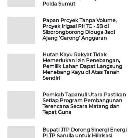
Polda Sumut
PLN
WATCH
Papan Proyek Tanpa Volume,
Proyek Irigasi PHTC - 5B di
Siborongborong Diduga Jadi
MKLI
Ajang ‘Garong’ Anggaran
LPKKI
Hutan Kayu Rakyat Tidak
Memerlukan Izin Penebangan,
Pemilik Lahan Dapat Langsung
LKKI
Menebang Kayu di Atas Tanah
Sendiri
KOPEKLIN
Pemkab Tapanuli Utara Pastikan
Setiap Program Pembangunan
PORTAL
Terencana Secara Matang dan
KONSUMEN
Tepat Guna
FORWAMKI
Bupati JTP Dorong Sinergi Energi
PLTP Sarulla untuk Hilirisasi