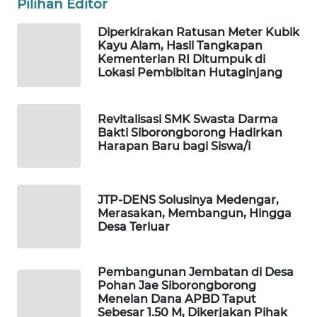
Pilihan Editor
Diperkirakan Ratusan Meter Kubik
Wahana
Kayu Alam, Hasil Tangkapan
Network
Kementerian RI Ditumpuk di
Lokasi Pembibitan Hutaginjang
KONSUMEN
LISTRIK
Revitalisasi SMK Swasta Darma
Bakti Siborongborong Hadirkan
MASYARAKAT
Harapan Baru bagi Siswa/i
KELISTRIKAN
WALINKI
JTP-DENS Solusinya Medengar,
ID
Merasakan, Membangun, Hingga
Desa Terluar
MAWAKA
ID
Pembangunan Jembatan di Desa
Pohan Jae Siborongborong
MARTABAT
Menelan Dana APBD Taput
NET
Sebesar 1.50 M, Dikerjakan Pihak