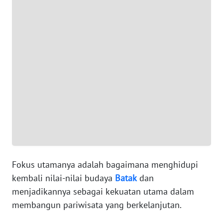
WN
KEPRI
WN
PAPUA
WN
PAPUA
BARAT
WN
RIAU
Fokus utamanya adalah bagaimana menghidupi
WN
kembali nilai-nilai budaya
Batak
dan
SERAMBI
menjadikannya sebagai kekuatan utama dalam
membangun pariwisata yang berkelanjutan.
WN
JAMBI