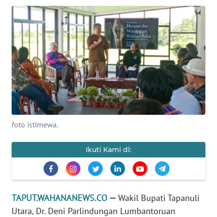
KAMI
INFO
IKLAN
TENTANG
KAMI
PEDOMAN
MEDIA
SIBER
foto istimewa.
REDAKSI
Ikuti Kami di:
KARIR
TAPUT.WAHANANEWS.CO
—
Wakil Bupati Tapanuli
DISCLAIMER
Utara, Dr. Deni Parlindungan Lumbantoruan