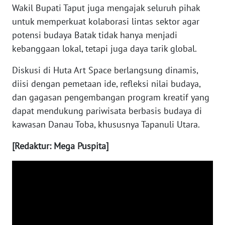
Wakil Bupati Taput juga mengajak seluruh pihak
WN
untuk memperkuat kolaborasi lintas sektor agar
SUMSEL
potensi budaya Batak tidak hanya menjadi
kebanggaan lokal, tetapi juga daya tarik global.
WN
BENGKULU
Diskusi di Huta Art Space berlangsung dinamis,
diisi dengan pemetaan ide, refleksi nilai budaya,
WN
dan gagasan pengembangan program kreatif yang
LAMPUNG
dapat mendukung pariwisata berbasis budaya di
kawasan Danau Toba, khususnya Tapanuli Utara.
WN
JATENG
[Redaktur: Mega Puspita]
WN
NUSANTARA
WN
JOGJA