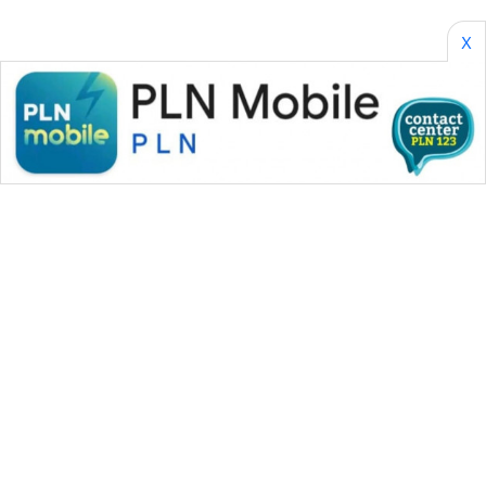
X
WAHANA MEDIA GROUP
|
|
|
WAHANA NEWS co
WAHANA TANI
WAHANA ADVOKAT