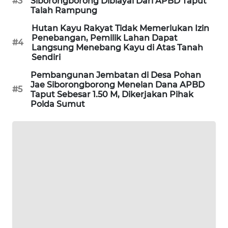
#3
Siborongborong Dibiayai Dari APBD Taput
NEWS
Talah Rampung
METRO
Hutan Kayu Rakyat Tidak Memerlukan Izin
Penebangan, Pemilik Lahan Dapat
MEDAN
#4
Langsung Menebang Kayu di Atas Tanah
NEWS
Sendiri
Pembangunan Jembatan di Desa Pohan
METRO
Jae Siborongborong Menelan Dana APBD
JAKARTA
#5
Taput Sebesar 1.50 M, Dikerjakan Pihak
NEWS
Polda Sumut
KRT
NEWS
KARING
NEWS
JURNAL
MARITIM