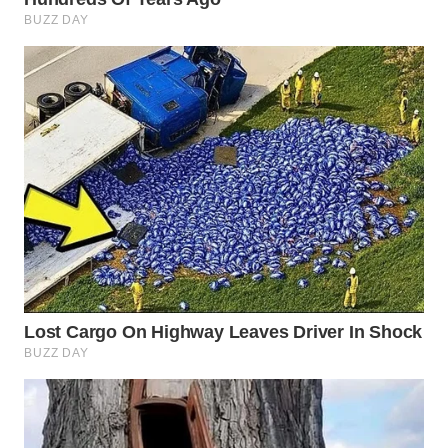
WN
MAJALENGKA
WN
SUBANG
WN
SUKABUMI
WN
PURWAKARTA
WN
PRIANGAN
TIMUR
WN
SEMARANG