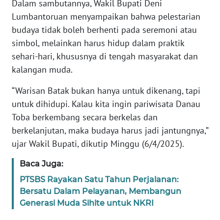
Dalam sambutannya, Wakil Bupati Deni
Lumbantoruan menyampaikan bahwa pelestarian
WN
budaya tidak boleh berhenti pada seremoni atau
SULTRA
simbol, melainkan harus hidup dalam praktik
sehari-hari, khususnya di tengah masyarakat dan
WN
NTB
kalangan muda.
“Warisan Batak bukan hanya untuk dikenang, tapi
WN
SULTENG
untuk dihidupi. Kalau kita ingin pariwisata Danau
Toba berkembang secara berkelas dan
WN
berkelanjutan, maka budaya harus jadi jantungnya,”
SULBAR
ujar Wakil Bupati, dikutip Minggu (6/4/2025).
Baca Juga:
WN
BABEL
PTSBS Rayakan Satu Tahun Perjalanan:
Bersatu Dalam Pelayanan, Membangun
WN
Generasi Muda Sihite untuk NKRI
SUMBAR