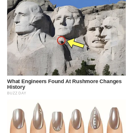
WAHANA
TV
WAHANANEWS
ID
WAHANANEWS
CO ID
WAHANANEWS
NET
WAHANA
SPORT
WAHANA
UMKM