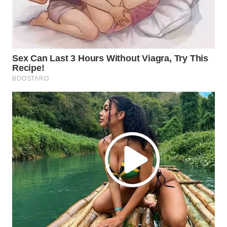
WN
MANDALIKA
WN
LIKUPANG
WN
LABUANBAJO
WN
BORNEO
Wahana
Media
Group
WAHANA
NEWS