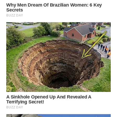
WAHANA
TANI
WAHANA
ADVOKAT
WAHANA
INFRASTRUKTUR
WAHANA
KONSUMEN
WAHANA
LISTRIK
WAHANA
TRAVEL