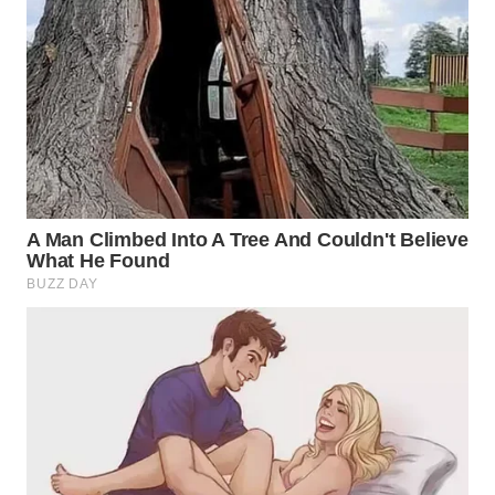
WN
SOLO
WN
BOROBUDUR
WN
MADURA
WN
SURABAYA
WN
NATUNA
WN
BINTAN