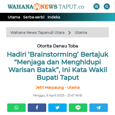
Utama
Serba-serbi
Indeks
WAHANA
Tutup
TV
Wahana News Tapanuli Utara
Utama
Otorita Danau Toba
UTAMA
Hadiri ’Brainstorming’ Bertajuk
SERBA-
“Menjaga dan Menghidupi
SERBI
Warisan Batak”, Ini Kata Wakil
Bupati Taput
Informasi
Jefri Marpaung - Utama
INDEKS
Minggu, 6 April 2025 - 21:47 WIB
BERITA
KONTAK