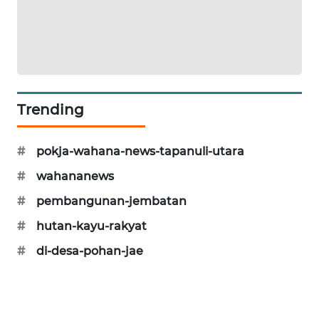
HUMBANG
NEWS
GARONGGANG
NEWS
Trending
FISUELRI
ID
#
pokja-wahana-news-tapanuli-utara
ENERGI
#
wahananews
NEWS
#
pembangunan-jembatan
CILEUNGSI
#
hutan-kayu-rakyat
NEWS
#
di-desa-pohan-jae
BERKAT
NEWS