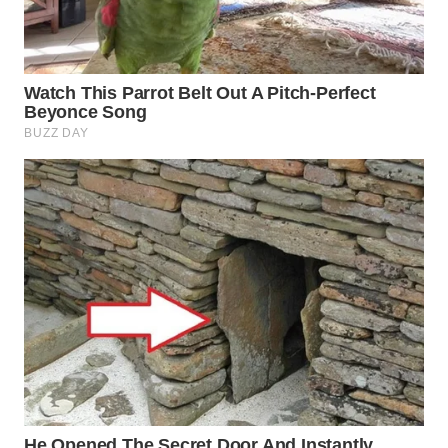
WN
TAPANULI
UTARA
WN
SAMOSIR
WN
PADANG
LAWAS
WN
SUMEDANG
WN
CIANJUR