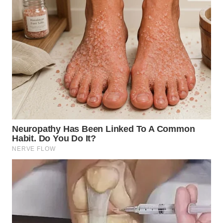
WN
TEBING
TINGGI
WN
PAKPAK
WN
KARAWANG
WN
BEKASI
WN
BOGOR
WN
DEPOK