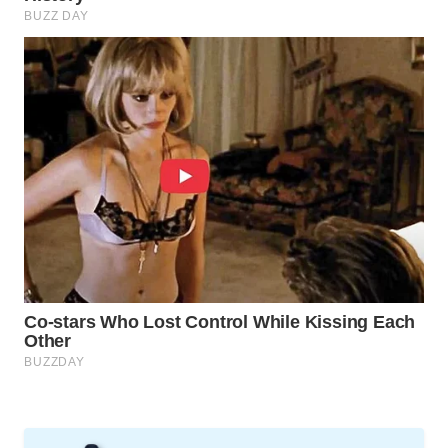
WAHANA
TV
WAHANANEWS
ID
WAHANANEWS
CO ID
WAHANANEWS
NET
WAHANA
SPORT
WAHANA
UMKM