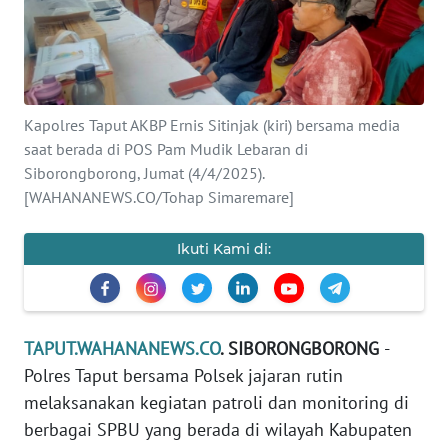
KAMI
INFO
IKLAN
Kapolres Taput AKBP Ernis Sitinjak (kiri) bersama media
TENTANG
saat berada di POS Pam Mudik Lebaran di
KAMI
Siborongborong, Jumat (4/4/2025).
[WAHANANEWS.CO/Tohap Simaremare]
PEDOMAN
MEDIA
SIBER
Ikuti Kami di:
REDAKSI
TAPUT.WAHANANEWS.CO
. SIBORONGBORONG
-
KARIR
Polres Taput bersama Polsek jajaran rutin
melaksanakan kegiatan patroli dan monitoring di
DISCLAIMER
berbagai SPBU yang berada di wilayah Kabupaten