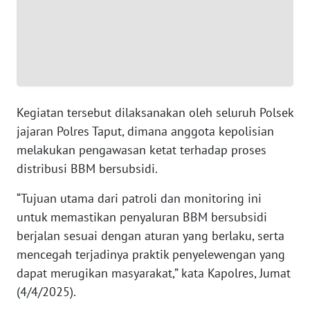
WN
KEPRI
WN
PAPUA
Kegiatan tersebut dilaksanakan oleh seluruh Polsek
WN
jajaran Polres Taput, dimana anggota kepolisian
PAPUA
BARAT
melakukan pengawasan ketat terhadap proses
distribusi BBM bersubsidi.
WN
“Tujuan utama dari patroli dan monitoring ini
RIAU
untuk memastikan penyaluran BBM bersubsidi
berjalan sesuai dengan aturan yang berlaku, serta
WN
SERAMBI
mencegah terjadinya praktik penyelewengan yang
dapat merugikan masyarakat,” kata Kapolres, Jumat
WN
(4/4/2025).
JAMBI