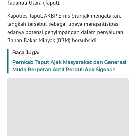
Tapanuli Utara (Taput).
Wahana
News
Regional
Kapolres Taput, AKBP Ernis Sitinjak mengatakan,
langkah tersebut sebagai upaya mengantisipasi
WN
adanya potensi penyimpangan dalam penyaluran
SUMUT
Bahan Bakar Minyak (BBM) bersubsidi.
Baca Juga:
WN
JAKARTA
Pemkab Taput Ajak Masyarakat dan Generasi
Muda Berperan Aktif Perduli Aek Sigeaon
WN
JABAR
WN
BANTEN
WN
NTT