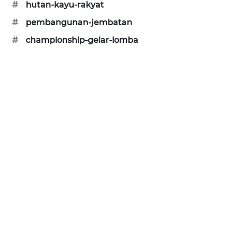
#
hutan-kayu-rakyat
HUMBANG
NEWS
#
pembangunan-jembatan
#
championship-gelar-lomba
GARONGGANG
NEWS
FISUELRI
ID
ENERGI
NEWS
CILEUNGSI
NEWS
BERKAT
NEWS