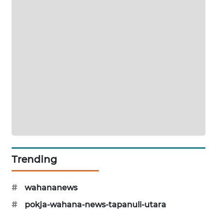
NEWS
METRO
MEDAN
NEWS
METRO
JAKARTA
NEWS
KRT
NEWS
KARING
Trending
NEWS
#
wahananews
JURNAL
MARITIM
#
pokja-wahana-news-tapanuli-utara