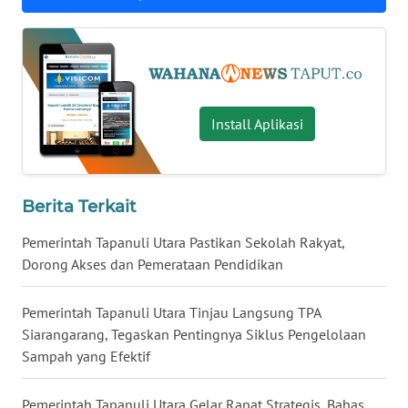
WN
KALTIM
WN
SULSEL
Install Aplikasi
WN
GORONTALO
Berita Terkait
WN
Pemerintah Tapanuli Utara Pastikan Sekolah Rakyat,
SULUT
Dorong Akses dan Pemerataan Pendidikan
WN
Pemerintah Tapanuli Utara Tinjau Langsung TPA
MALUKU
Siarangarang, Tegaskan Pentingnya Siklus Pengelolaan
Sampah yang Efektif
WN
MALUT
Pemerintah Tapanuli Utara Gelar Rapat Strategis, Bahas