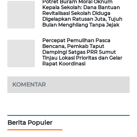
Potret Buram Moral Oknum
Kepala Sekolah: Dana Bantuan
PLN
Revitalisasi Sekolah Diduga
WATCH
Digelapkan Ratusan Juta, Tujuh
Bulan Menghilang Tanpa Jejak
MKLI
Percepat Pemulihan Pasca
Bencana, Pemkab Taput
LPKKI
Dampingi Satgas PRR Sumut
Tinjau Lokasi Prioritas dan Gelar
Rapat Koordinasi ‎
LKKI
KOPEKLIN
KOMENTAR
PORTAL
KONSUMEN
Berita Populer
FORWAMKI