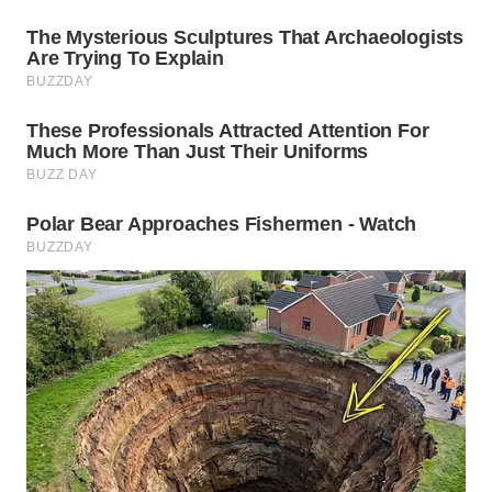
WN
SOLO
WN
BOROBUDUR
WN
MADURA
WN
SURABAYA
WN
NATUNA
WN
BINTAN