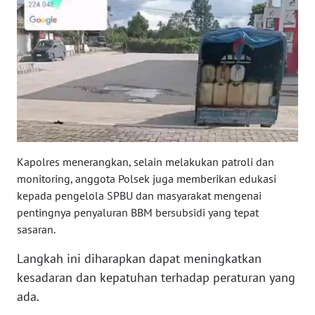
WN
SUMSEL
WN
BENGKULU
WN
LAMPUNG
Kapolres menerangkan, selain melakukan patroli dan
monitoring, anggota Polsek juga memberikan edukasi
WN
kepada pengelola SPBU dan masyarakat mengenai
JATENG
pentingnya penyaluran BBM bersubsidi yang tepat
sasaran.
WN
NUSANTARA
Langkah ini diharapkan dapat meningkatkan
kesadaran dan kepatuhan terhadap peraturan yang
WN
ada.
JOGJA