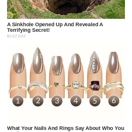
WN
MANDALIKA
WN
LIKUPANG
WN
LABUANBAJO
WN
BORNEO
Wahana
Media
Group
WAHANA
NEWS