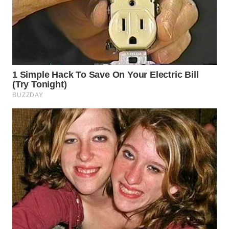
WN
KEPULAUAN
SERIBU
WN
TANGERANG
WN
BINJAI
WN
CIREBON
WN
INDRAMAYU
WN
KUNINGAN