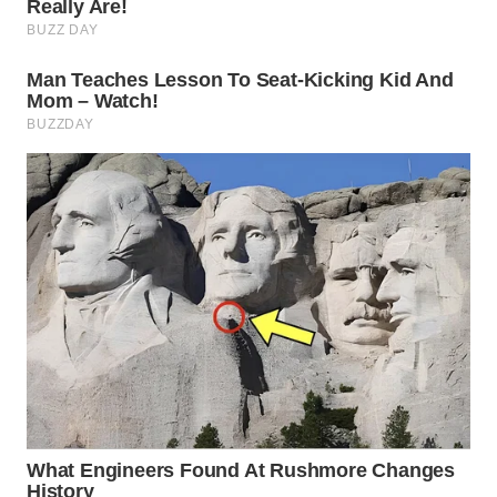
WAHANA
TANI
WAHANA
ADVOKAT
WAHANA
INFRASTRUKTUR
WAHANA
KONSUMEN
WAHANA
LISTRIK
WAHANA
TRAVEL