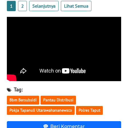
1
2
Selanjutnya
Lihat Semua
WN
JATIM
WN
BALI
WN
KALBAR
WN
KALTENG
Tag:
WN
KALTARA
Bbm Bersubsidi
Pantau Distribusi
Pokja Tapanuli Utarawahananewsco
Polres Taput
WN
KALSEL
Beri Komentar