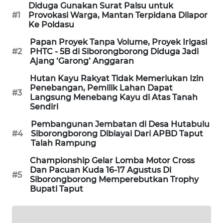
ALPERKLINAS
Diduga Gunakan Surat Palsu untuk
#1
Provokasi Warga, Mantan Terpidana Dilapor
Ke Poldasu
FORJASIDA
Papan Proyek Tanpa Volume, Proyek Irigasi
#2
PHTC - 5B di Siborongborong Diduga Jadi
TAMBANG
Ajang ‘Garong’ Anggaran
NEWS
Hutan Kayu Rakyat Tidak Memerlukan Izin
Penebangan, Pemilik Lahan Dapat
SITUNGIR
#3
Langsung Menebang Kayu di Atas Tanah
NEWS
Sendiri
Pembangunan Jembatan di Desa Hutabulu
SIDIKALANG
#4
Siborongborong Dibiayai Dari APBD Taput
NEWS
Talah Rampung
Championship Gelar Lomba Motor Cross
SIBARAGAS
Dan Pacuan Kuda 16-17 Agustus Di
#5
NEWS
Siborongborong Memperebutkan Trophy
Bupati Taput
METRO
SIANTAR