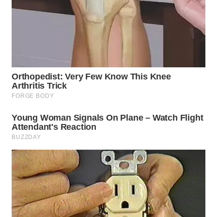
WN
TAPANULI
UTARA
WN
SAMOSIR
WN
PADANG
LAWAS
WN
SUMEDANG
WN
CIANJUR