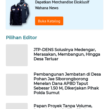
Dapatkan Merchandise Eksklusif
WAHANA
Wahana News
SELEB
Buka Katalog
WAHANA
PERSONA
Pilihan Editor
WAHANA
OTOMOTIF
JTP-DENS Solusinya Medengar,
Merasakan, Membangun, Hingga
Desa Terluar
WAHANA
HEALTH
Pembangunan Jembatan di Desa
Pohan Jae Siborongborong
WAHANA
Menelan Dana APBD Taput
DESA
Sebesar 1.50 M, Dikerjakan Pihak
WISATA
Polda Sumut
LAPAK
Papan Proyek Tanpa Volume,
WAHANA