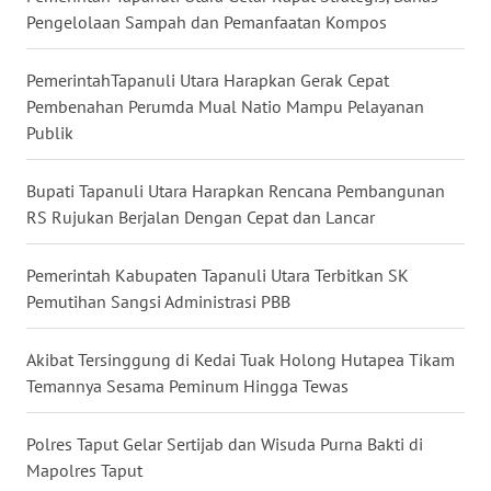
Pengelolaan Sampah dan Pemanfaatan Kompos
WN
DAIRI
PemerintahTapanuli Utara Harapkan Gerak Cepat
Pembenahan Perumda Mual Natio Mampu Pelayanan
WN
DANAU
Publik
TOBA
Bupati Tapanuli Utara Harapkan Rencana Pembangunan
WN
RS Rujukan Berjalan Dengan Cepat dan Lancar
NIAS
Pemerintah Kabupaten Tapanuli Utara Terbitkan SK
WN
Pemutihan Sangsi Administrasi PBB
LANGKAT
Akibat Tersinggung di Kedai Tuak Holong Hutapea Tikam
WN
Temannya Sesama Peminum Hingga Tewas
TAPANULI
SELATAN
Polres Taput Gelar Sertijab dan Wisuda Purna Bakti di
Mapolres Taput
WN