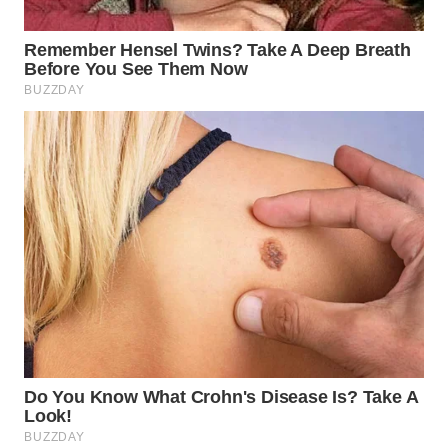
WN
MAJALENGKA
WN
SUBANG
WN
SUKABUMI
WN
PURWAKARTA
WN
PRIANGAN
TIMUR
WN
SEMARANG