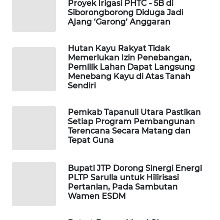
Proyek Irigasi PHTC - 5B di
Siborongborong Diduga Jadi
Ajang ‘Garong’ Anggaran
Wahana
Network
Hutan Kayu Rakyat Tidak
Memerlukan Izin Penebangan,
KONSUMEN
Pemilik Lahan Dapat Langsung
LISTRIK
Menebang Kayu di Atas Tanah
Sendiri
MASYARAKAT
KELISTRIKAN
Pemkab Tapanuli Utara Pastikan
Setiap Program Pembangunan
WALINKI
Terencana Secara Matang dan
Tepat Guna
ID
MAWAKA
Bupati JTP Dorong Sinergi Energi
ID
PLTP Sarulla untuk Hilirisasi
Pertanian, Pada Sambutan
Wamen ESDM
MARTABAT
NET