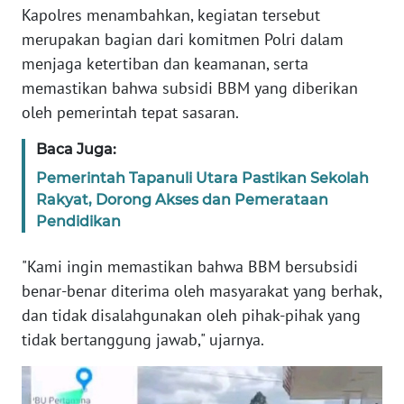
Kapolres menambahkan, kegiatan tersebut
WN
merupakan bagian dari komitmen Polri dalam
SULTRA
menjaga ketertiban dan keamanan, serta
memastikan bahwa subsidi BBM yang diberikan
WN
oleh pemerintah tepat sasaran.
NTB
Baca Juga:
WN
Pemerintah Tapanuli Utara Pastikan Sekolah
SULTENG
Rakyat, Dorong Akses dan Pemerataan
Pendidikan
WN
SULBAR
"Kami ingin memastikan bahwa BBM bersubsidi
benar-benar diterima oleh masyarakat yang berhak,
WN
dan tidak disalahgunakan oleh pihak-pihak yang
BABEL
tidak bertanggung jawab," ujarnya.
WN
SUMBAR