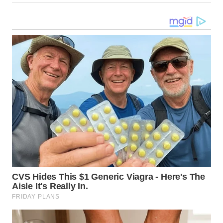
TANJUNG
LESUNG
WN
KARO
WN
SIMALUNGUN
WN
LABUHANBATU
WN
TAPANULI
TENGAH
WN DELI
SERDANG