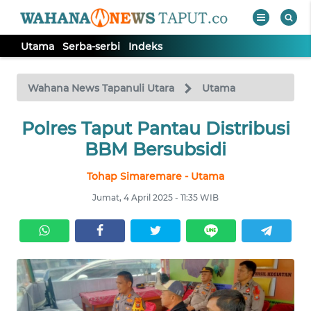
Utama
Serba-serbi
Indeks
WAHANA
Tutup
TV
Wahana News Tapanuli Utara
Utama
Polres Taput Pantau Distribusi
UTAMA
BBM Bersubsidi
SERBA-
Tohap Simaremare - Utama
SERBI
Jumat, 4 April 2025 - 11:35 WIB
Informasi
INDEKS
BERITA
KONTAK