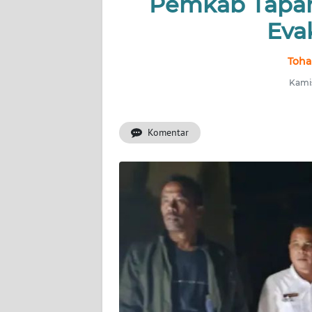
Pemkab Tapan
INFO
Eva
IKLAN
Toha
TENTANG
KAMI
Kamis
PEDOMAN
Komentar
MEDIA
SIBER
REDAKSI
KARIR
DISCLAIMER
Wahana
News