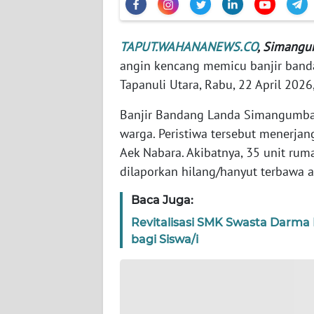
KEPRI
WN
TAPUT.WAHANANEWS.CO
, Simangu
PAPUA
angin kencang memicu banjir ban
Tapanuli Utara, Rabu, 22 April 2026
WN
PAPUA
Banjir Bandang Landa Simangumban
BARAT
warga. Peristiwa tersebut menerja
Aek Nabara. Akibatnya, 35 unit ru
WN
dilaporkan hilang/hanyut terbawa a
RIAU
Baca Juga:
WN
Revitalisasi SMK Swasta Darma
SERAMBI
bagi Siswa/i
WN
JAMBI