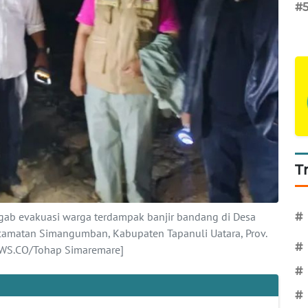
#
T
igab evakuasi warga terdampak banjir bandang di Desa
#
amatan Simangumban, Kabupaten Tapanuli Uatara, Prov.
#
WS.CO/Tohap Simaremare]
#
#