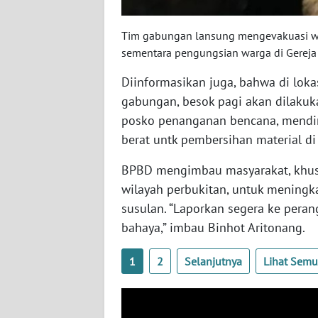
KALTIM
Tim gabungan lansung mengevakuasi wa
WN
sementara pengungsian warga di Gerej
SULSEL
Diinformasikan juga, bahwa di lokas
gabungan, besok pagi akan dilakuk
WN
GORONTALO
posko penanganan bencana, mendir
berat untk pembersihan material di 
WN
SULUT
BPBD mengimbau masyarakat, khus
wilayah perbukitan, untuk meningk
WN
susulan. “Laporkan segera ke peran
MALUKU
bahaya,” imbau Binhot Aritonang.
WN
1
2
Selanjutnya
Lihat Sem
MALUT
WN