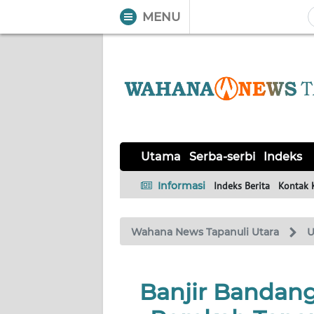
MENU
WAHANA
Tutup
TV
UTAMA
SERBA-
Utama
Serba-serbi
Indeks
SERBI
Informasi
Indeks Berita
Kontak 
Informasi
INDEKS
Wahana News Tapanuli Utara
U
BERITA
KONTAK
Banjir Bandan
KAMI