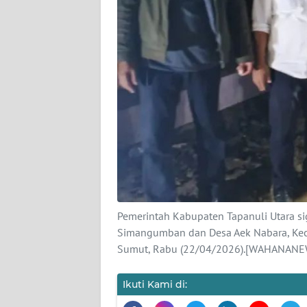
Regional
WN
SUMUT
WN
JAKARTA
WN
JABAR
WN
BANTEN
Pemerintah Kabupaten Tapanuli Utara s
Simangumban dan Desa Aek Nabara, Kec
WN
Sumut, Rabu (22/04/2026).[WAHANANE
NTT
Ikuti Kami di:
WN