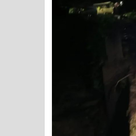
JATIM
WN
BALI
WN
KALBAR
WN
KALTENG
WN
KALTARA
WN
KALSEL
WN