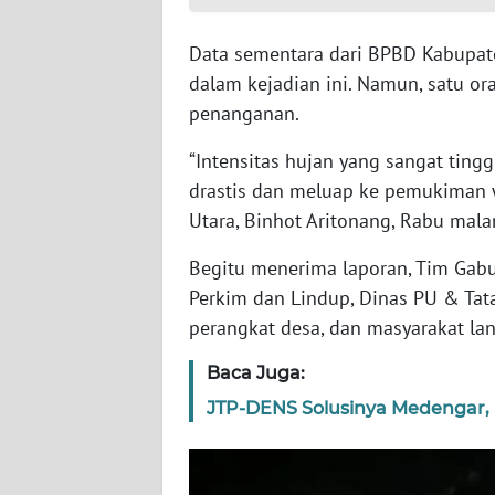
WN
SUMSEL
Data sementara dari BPBD Kabupate
dalam kejadian ini. Namun, satu o
WN
BENGKULU
penanganan.
“Intensitas hujan yang sangat tingg
WN
LAMPUNG
drastis dan meluap ke pemukiman w
Utara, Binhot Aritonang, Rabu mala
WN
Begitu menerima laporan, Tim Gabu
JATENG
Perkim dan Lindup, Dinas PU & Ta
perangkat desa, dan masyarakat lan
WN
NUSANTARA
Baca Juga:
JTP-DENS Solusinya Medengar,
WN
JOGJA
WN