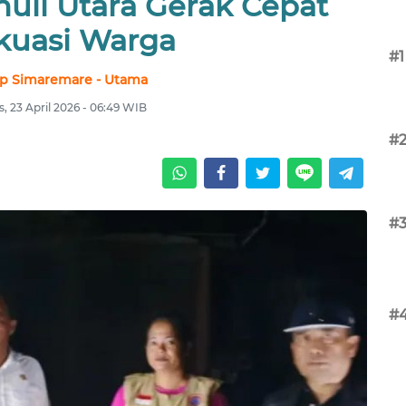
uli Utara Gerak Cepat
kuasi Warga
#1
p Simaremare - Utama
, 23 April 2026 - 06:49 WIB
#
#
#